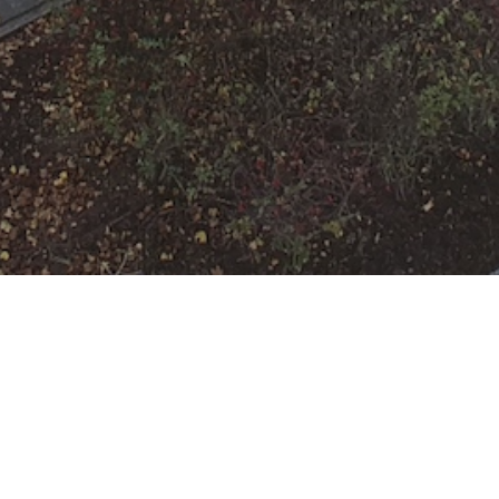
Einsatzbereitschaf
t
Datum:
15. April 2024 um 19:43 Uhr
Einsatzart:
Bereitschaft
Einsatzort:
Offenbach am Main