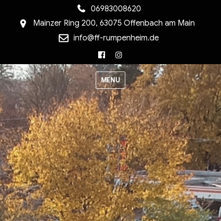
06983008620
Mainzer Ring 200, 63075 Offenbach am Main
info@ff-rumpenheim.de
Facebook
Instagram
MENU