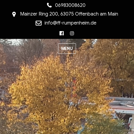
06983008620
Mainzer Ring 200, 63075 Offenbach am Main
info@ff-rumpenheim.de
Facebook
Instagram
MENU