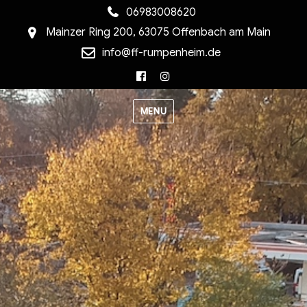
06983008620
Mainzer Ring 200, 63075 Offenbach am Main
info@ff-rumpenheim.de
Facebook
Instagram
MENU