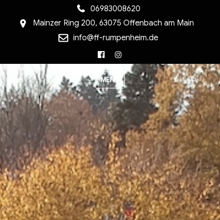
06983008620
Mainzer Ring 200, 63075 Offenbach am Main
info@ff-rumpenheim.de
Facebook
Instagram
MENU