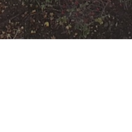
Freiwillige
Feuerwehr
Rumpenheim
Veranstaltungsort
Mainzer Ring 200
Offenbach
Hessen
63075