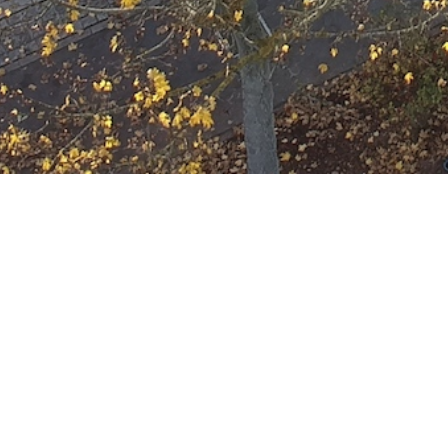
Einsatzbereitschaf
Datum:
4. Juni 2025 um 16:17 Uhr
Einsatzart:
Bereitschaft
Einsatzort:
Offenbach am Main
Mannschaftsstärke:
13
Einheiten und Fahrzeuge:
Freiwillige Feuerwehr Offenbach