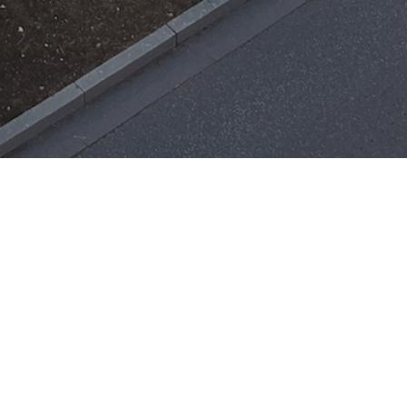
Einsätze
H-ÖL-FLUSS
25. Mai 2026
|
22:21
F-BMA
13. Mai 2026
|
22:17
F-2
3. Mai 2026
|
17:21