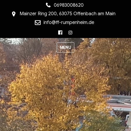
06983008620
Mainzer Ring 200, 63075 Offenbach am Main
info@ff-rumpenheim.de
Facebook
Instagram
MENU