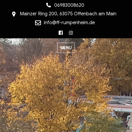
06983008620
Mainzer Ring 200, 63075 Offenbach am Main
info@ff-rumpenheim.de
Facebook
Instagram
MENU