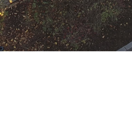
N
Google Kalender
iCalend