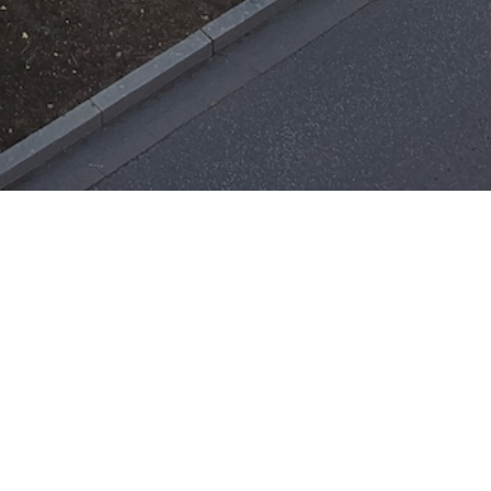
Einsätze
H-ÖL-FLUSS
25. Mai 2026
|
22:21
F-BMA
13. Mai 2026
|
22:17
F-2
ar
Office 365
3. Mai 2026
|
17:21