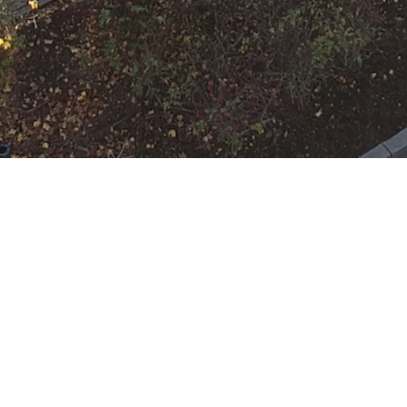
N
Google Kalender
iCalend