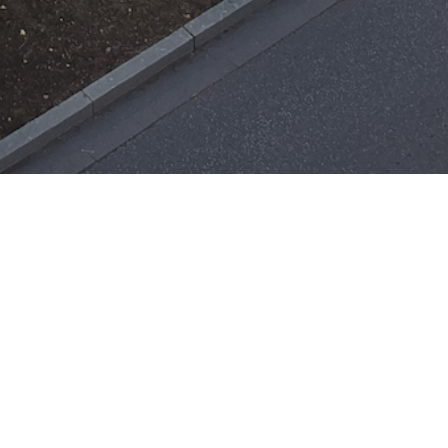
Einsätze
H-ÖL-FLUSS
25. Mai 2026
|
22:21
F-BMA
13. Mai 2026
|
22:17
F-2
ar
Office 365
3. Mai 2026
|
17:21