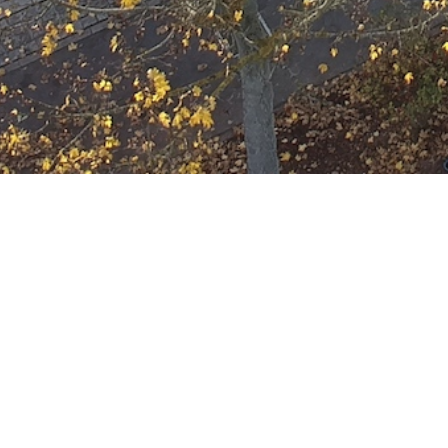
Ausbildung
Wann
Juni 14, 2034
19:00 - 22:00
ZUM KALENDER HINZUFÜGE
Wo
ICS herunterladen