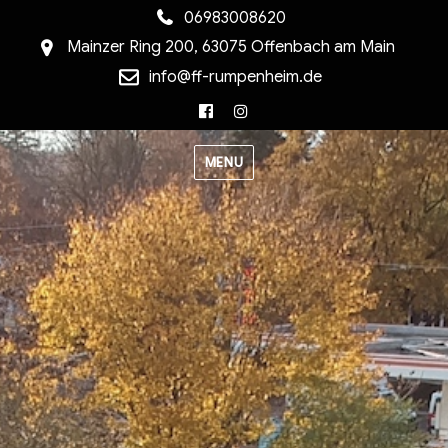
06983008620
Mainzer Ring 200, 63075 Offenbach am Main
info@ff-rumpenheim.de
Facebook
Instagram
MENU