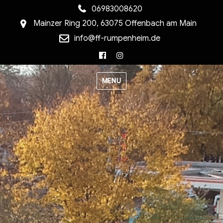
06983008620
Mainzer Ring 200, 63075 Offenbach am Main
info@ff-rumpenheim.de
Facebook
Instagram
MENU