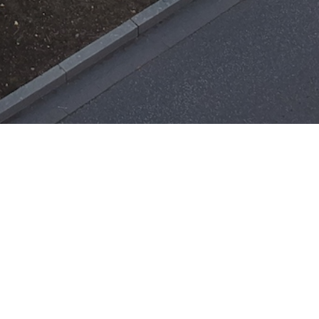
Einsätze
H-ÖL-FLUSS
25. Mai 2026
|
22:21
F-BMA
13. Mai 2026
|
22:17
F-2
ar
Office 365
3. Mai 2026
|
17:21