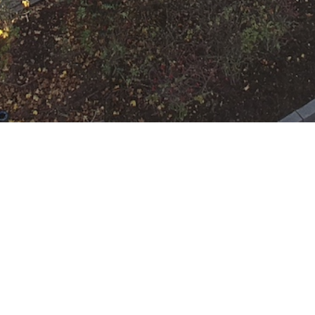
N
Google Kalender
iCalend