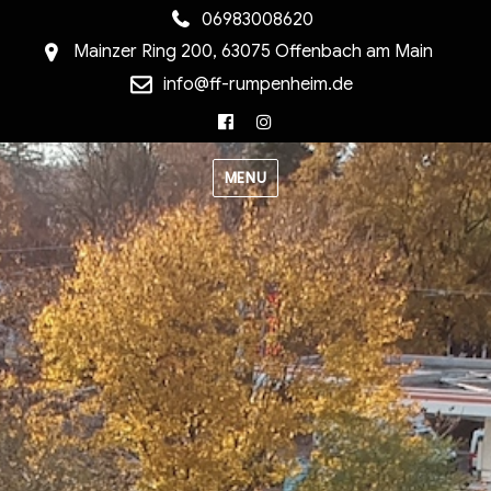
06983008620
Mainzer Ring 200, 63075 Offenbach am Main
info@ff-rumpenheim.de
Facebook
Instagram
MENU