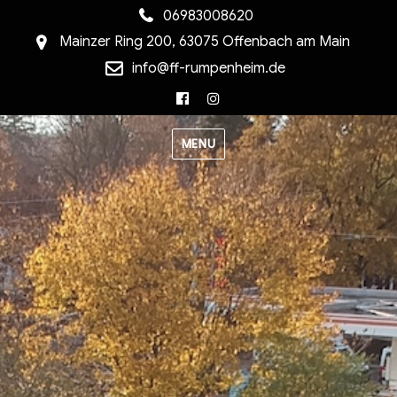
06983008620
Mainzer Ring 200, 63075 Offenbach am Main
info@ff-rumpenheim.de
Facebook
Instagram
MENU