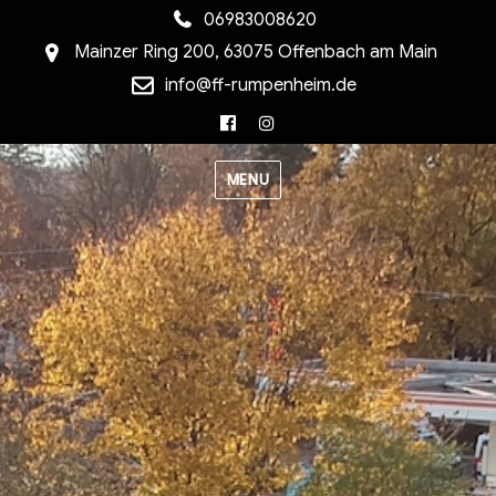
06983008620
Mainzer Ring 200, 63075 Offenbach am Main
info@ff-rumpenheim.de
Facebook
Instagram
MENU