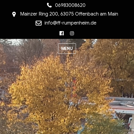
06983008620
Mainzer Ring 200, 63075 Offenbach am Main
info@ff-rumpenheim.de
Facebook
Instagram
MENU