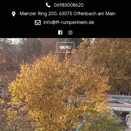
06983008620
Mainzer Ring 200, 63075 Offenbach am Main
info@ff-rumpenheim.de
Facebook
Instagram
MENU