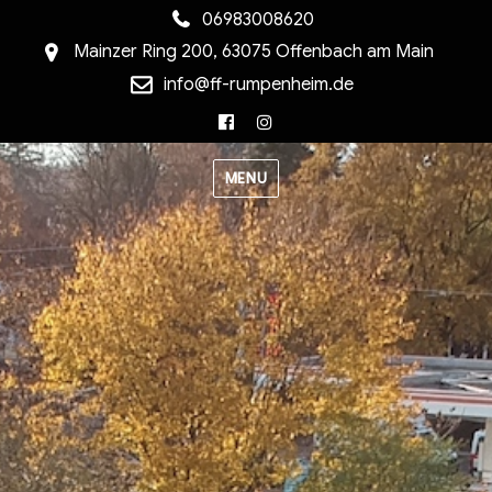
06983008620
Mainzer Ring 200, 63075 Offenbach am Main
info@ff-rumpenheim.de
Facebook
Instagram
MENU