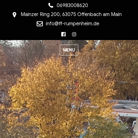
06983008620
Mainzer Ring 200, 63075 Offenbach am Main
info@ff-rumpenheim.de
Facebook
Instagram
MENU