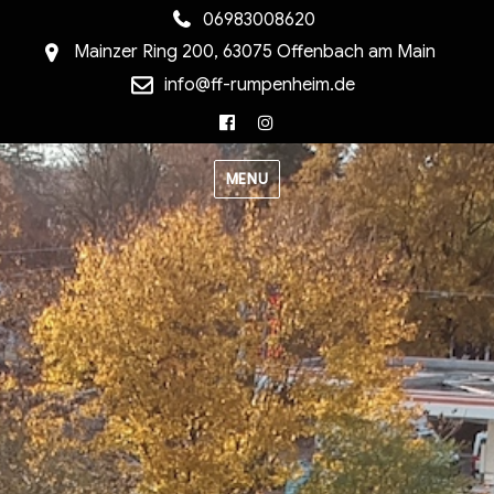
06983008620
Mainzer Ring 200, 63075 Offenbach am Main
info@ff-rumpenheim.de
Facebook
Instagram
MENU