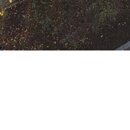
N
Google Kalender
iCalend