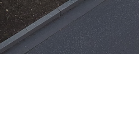
Einsätze
H-ÖL-FLUSS
25. Mai 2026
|
22:21
F-BMA
13. Mai 2026
|
22:17
F-2
ar
Office 365
3. Mai 2026
|
17:21