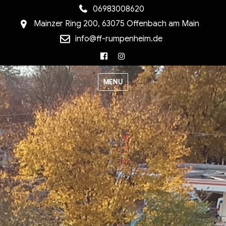
06983008620
Mainzer Ring 200, 63075 Offenbach am Main
info@ff-rumpenheim.de
Facebook
Instagram
MENU