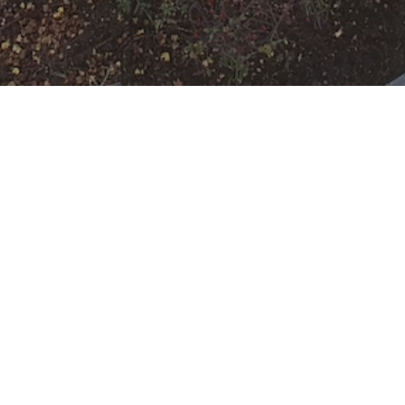
Ausbildung
Wann
Oktober 14, 2026
19:00 - 22:00
ZUM KALENDER
HINZUFÜGEN
Wo
ICS herunterladen
Google Ka
Freiwillige Feuerwehr Rumpenheim