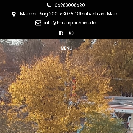
06983008620
Mainzer Ring 200, 63075 Offenbach am Main
info@ff-rumpenheim.de
Facebook
Instagram
MENU