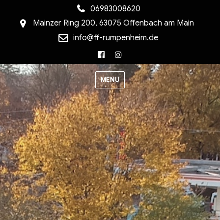
06983008620
Mainzer Ring 200, 63075 Offenbach am Main
info@ff-rumpenheim.de
Facebook
Instagram
MENU