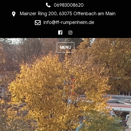
06983008620
Mainzer Ring 200, 63075 Offenbach am Main
info@ff-rumpenheim.de
Facebook
Instagram
MENU