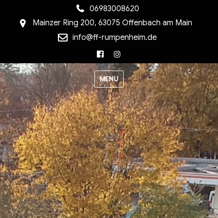
06983008620
Mainzer Ring 200, 63075 Offenbach am Main
info@ff-rumpenheim.de
Facebook
Instagram
MENU