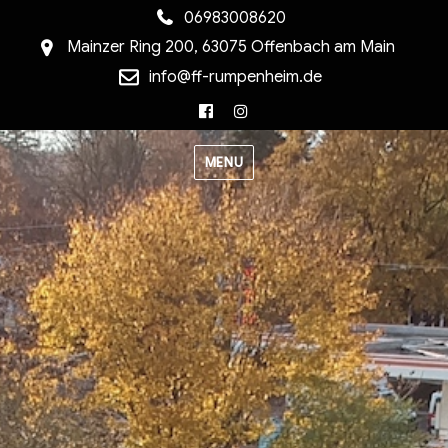
06983008620
Mainzer Ring 200, 63075 Offenbach am Main
info@ff-rumpenheim.de
Facebook
Instagram
MENU