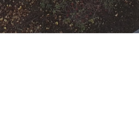
[F-WALD-1] brennt
Gartenhütte
Datum:
31. März 2023 um
06:58 Uhr
Einsatzart:
Feuer
Einheiten und Fahrzeuge:
Freiwillige Feuerwehr
Offenbach Rumpenheim
:
HLF
10
,
SW 2000-Tr