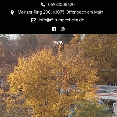
06983008620
Mainzer Ring 200, 63075 Offenbach am Main
info@ff-rumpenheim.de
Facebook
Instagram
MENU