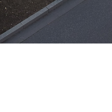
Einsätze
H-ÖL-FLUSS
25. Mai 2026
|
22:21
F-BMA
13. Mai 2026
|
22:17
F-2
ar
Office 365
3. Mai 2026
|
17:21