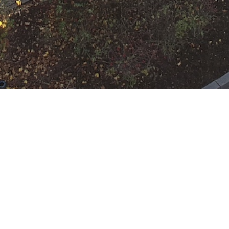
N
Google Kalender
iCalend