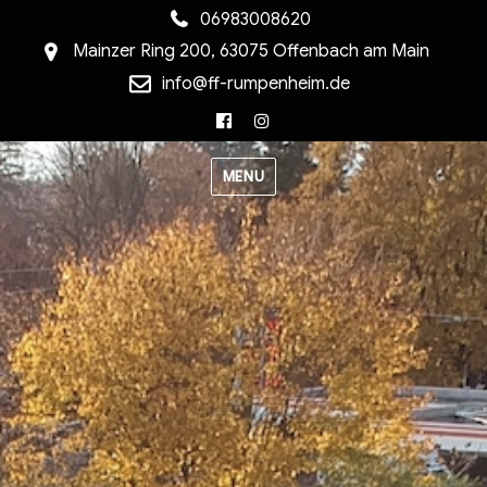
06983008620
Mainzer Ring 200, 63075 Offenbach am Main
info@ff-rumpenheim.de
Facebook
Instagram
MENU