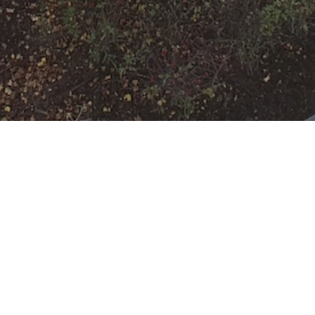
[F-3-Y]
Brandgeruch in
Gebäuden
Menschenleben in
Gefahr
Datum:
18. Februar 2023 um