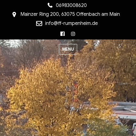
06983008620
Mainzer Ring 200, 63075 Offenbach am Main
info@ff-rumpenheim.de
Facebook
Instagram
MENU