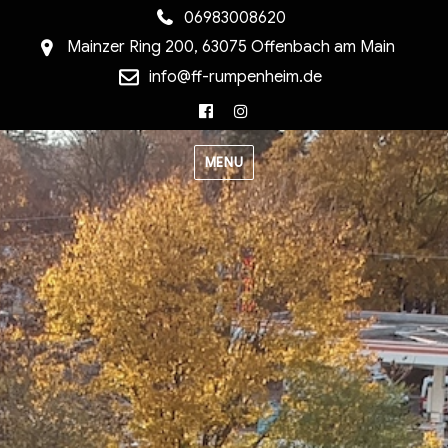
06983008620
Mainzer Ring 200, 63075 Offenbach am Main
info@ff-rumpenheim.de
Facebook
Instagram
MENU