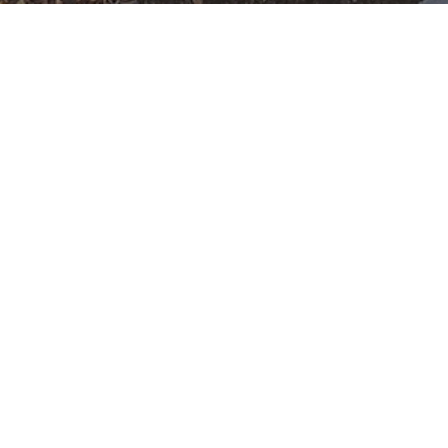
F-2-Y
Datum:
21. März 2026 um
19:52 Uhr
Einsatzart:
Feuer
Einheiten und Fahrzeuge:
Freiwillige Feuerwehr
Offenbach Rumpenheim
:
HLF
10