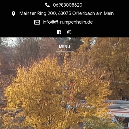
06983008620
Mainzer Ring 200, 63075 Offenbach am Main
info@ff-rumpenheim.de
Facebook
Instagram
MENU