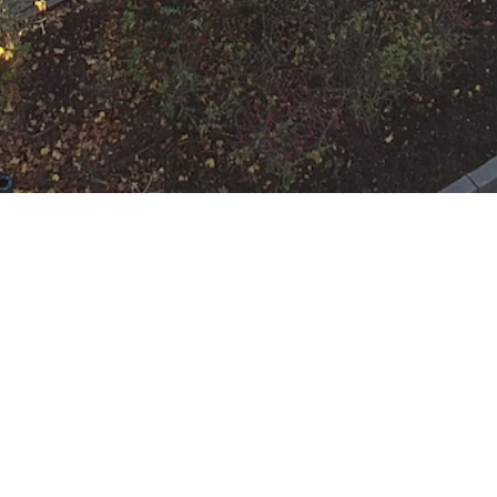
N
Google Kalender
iCalend