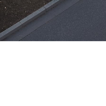
Einsätze
H-ÖL-FLUSS
25. Mai 2026
|
22:21
F-BMA
13. Mai 2026
|
22:17
F-2
ar
Office 365
3. Mai 2026
|
17:21