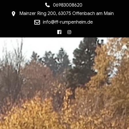
06983008620
Mainzer Ring 200, 63075 Offenbach am Main
info@ff-rumpenheim.de
Facebook
Instagram
MENU