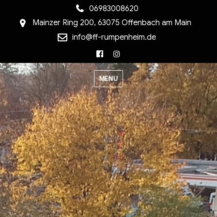
06983008620
Mainzer Ring 200, 63075 Offenbach am Main
info@ff-rumpenheim.de
Facebook
Instagram
MENU