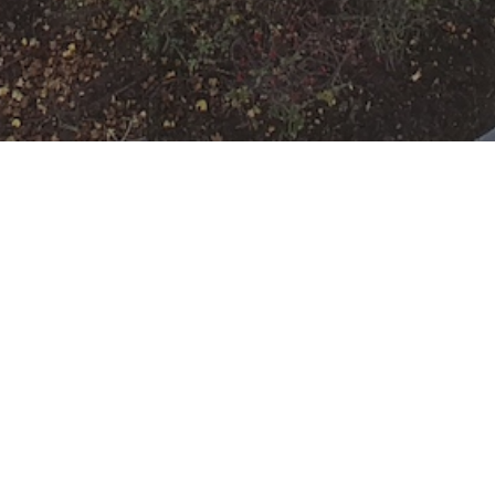
H-FLUSS-Y
Datum:
24. November 2024 um
09:43 Uhr
Einsatzart:
Hilfeleistung
Einsatzort:
Offenbach am Main
Mannschaftsstärke:
12
Einheiten und Fahrzeuge:
Freiwillige Feuerwehr