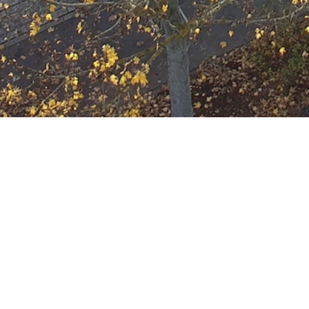
F-2-Y Küchenbrand
Gefahr
Kein Rauch oder Brandgeruch feststellb
F-2 Rauch aus Tief