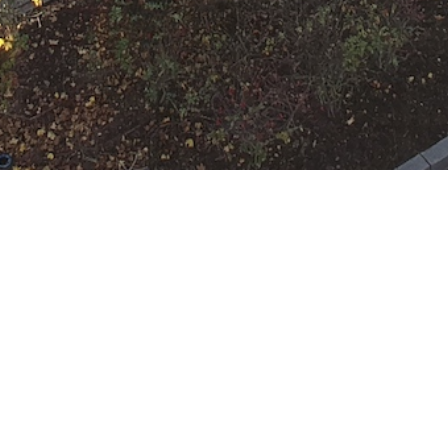
 (1LZ) <= 2 Menschenleben in
ar, deswegen keine Tätigkeit für uns.
garage