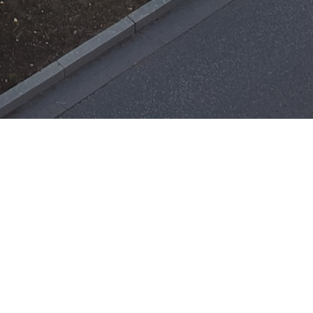
Einsätze
H-ÖL-FLUSS
25. Mai 2026
|
22:21
F-BMA
13. Mai 2026
|
22:17
F-2