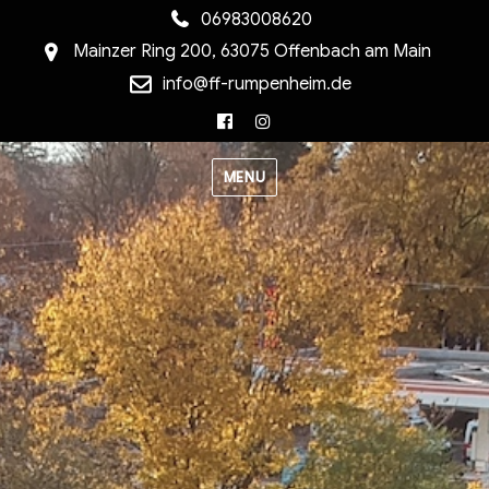
06983008620
Mainzer Ring 200, 63075 Offenbach am Main
info@ff-rumpenheim.de
Facebook
Instagram
MENU