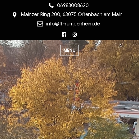
06983008620
Mainzer Ring 200, 63075 Offenbach am Main
info@ff-rumpenheim.de
Facebook
Instagram
MENU