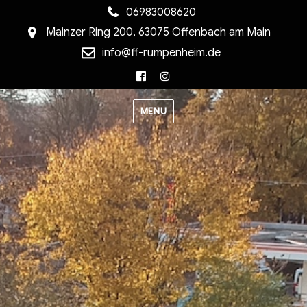
06983008620
Mainzer Ring 200, 63075 Offenbach am Main
info@ff-rumpenheim.de
Facebook
Instagram
MENU