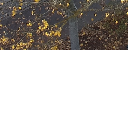
Ausbildung
Wann
Januar 17, 2035
19:00 - 22:00
ZUM KALENDER HINZUFÜGE
Wo
ICS herunterladen