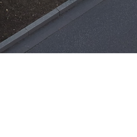
Einsätze
H-ÖL-FLUSS
25. Mai 2026
|
22:21
F-BMA
13. Mai 2026
|
22:17
F-2
ar
Office 365
3. Mai 2026
|
17:21