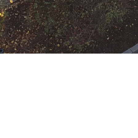
N
Google Kalender
iCalend