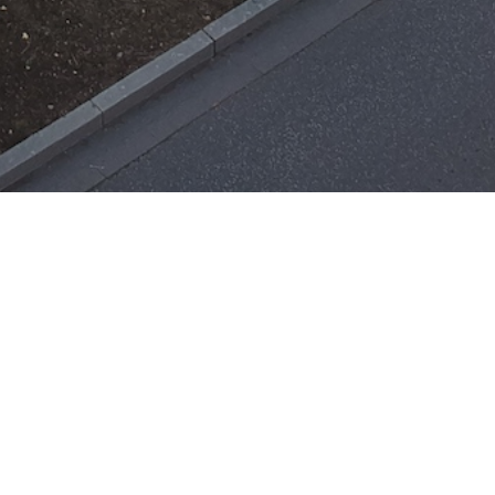
Einsätze
H-ÖL-FLUSS
25. Mai 2026
|
22:21
F-BMA
13. Mai 2026
|
22:17
F-2
ar
Office 365
3. Mai 2026
|
17:21