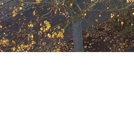
Ausbildung
Wann
September 14, 2033
19:00 - 22:00
ZUM KALENDER HINZUFÜGE
Wo
ICS herunterladen