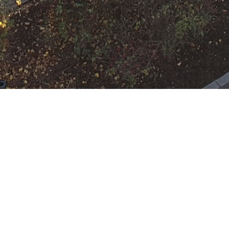
N
Google Kalender
iCalend