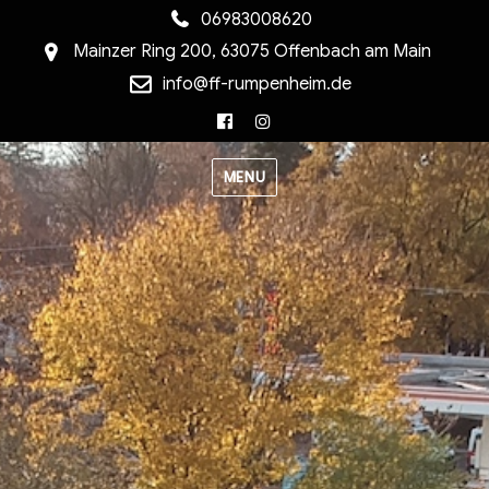
06983008620
Mainzer Ring 200, 63075 Offenbach am Main
info@ff-rumpenheim.de
Facebook
Instagram
MENU