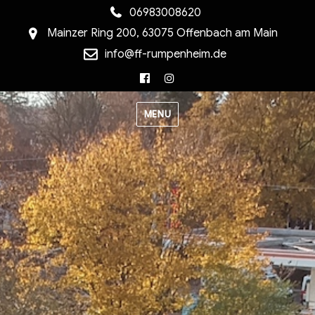
06983008620
Mainzer Ring 200, 63075 Offenbach am Main
info@ff-rumpenheim.de
Facebook
Instagram
MENU