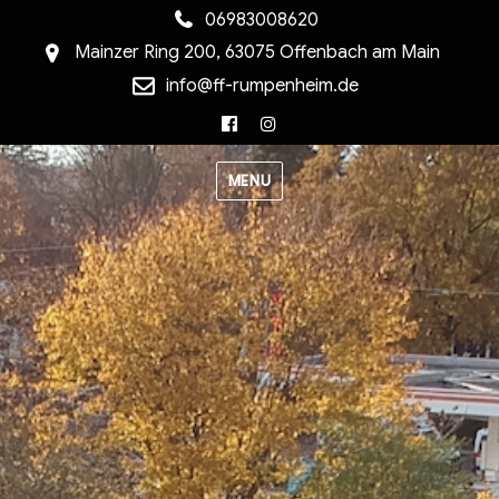
06983008620
Mainzer Ring 200, 63075 Offenbach am Main
info@ff-rumpenheim.de
Facebook
Instagram
MENU