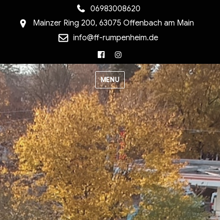
06983008620
Mainzer Ring 200, 63075 Offenbach am Main
info@ff-rumpenheim.de
Facebook
Instagram
MENU