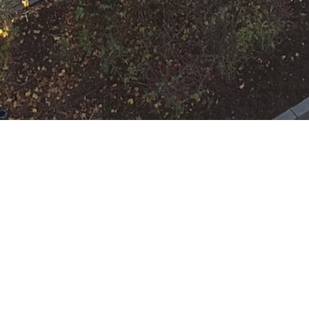
N
Google Kalender
iCalend