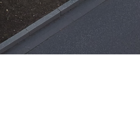
Einsätze
H-ÖL-FLUSS
25. Mai 2026
|
22:21
F-BMA
13. Mai 2026
|
22:17
F-2
ar
Office 365
3. Mai 2026
|
17:21