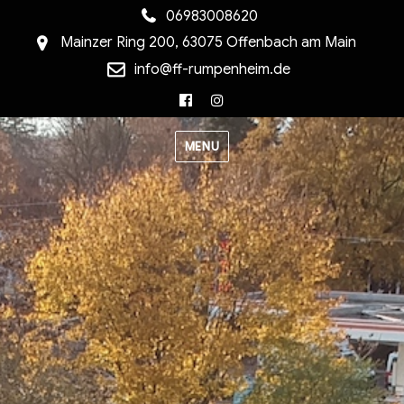
06983008620
Mainzer Ring 200, 63075 Offenbach am Main
info@ff-rumpenheim.de
Facebook
Instagram
MENU