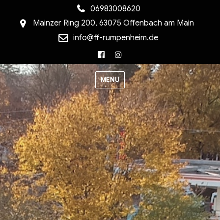
06983008620
Mainzer Ring 200, 63075 Offenbach am Main
info@ff-rumpenheim.de
Facebook
Instagram
MENU